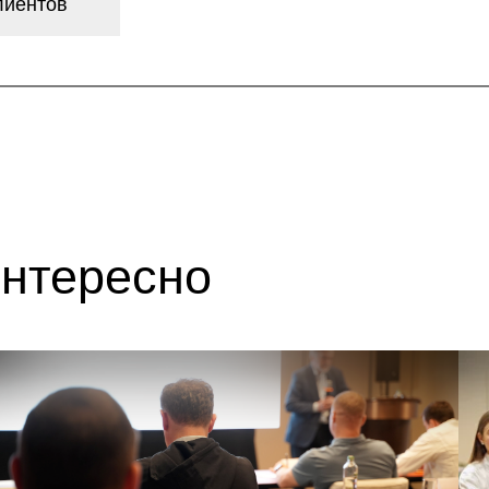
ересно
 августа в 09:00
25 августа в 
дукт-драйвер: как превратить
Разработка
и в прибыль
функции ко
ер: Андрей Батрименко, Директор Центра
Спикер: Алекс