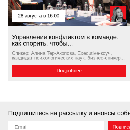
Подпишитесь на рассылку и анонсы событий
Подписаться
Адрес
Москва, 4-ый Лесной пер.
Бизнес-центр, White Stone
Телефон
+7 999 772 07 70
Email
ESkriptsova@synergy.ru
Политика конфид