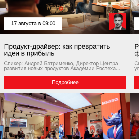
ития новых продуктов Академии Ростеха...
управляющий п
Подробнее
 августа в 11:00
28 августа в
плексная цифровая
Практическ
нсформация вашего бизнеса
бизнеса: не
ер: Сергей Нищев, Генеральный директор
Спикер: Дмитр
ком-компании, консультант по цифровой...
Ассоциации бы
компаний...
Подробнее