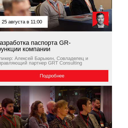
артнер GRT Consulting
Подробнее
 16:00
ий GR для роста
 просить льготы...
ий Титов, Председатель
строрастущих технологических
Подробнее