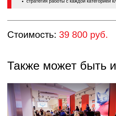
Также может быть инт
17
11 августа в 11:00
Как перестать зависеть от
Про
незаменимых сотрудников и...
иде
Спикер: Ольга Иванова, Профессор бизнес-
Спик