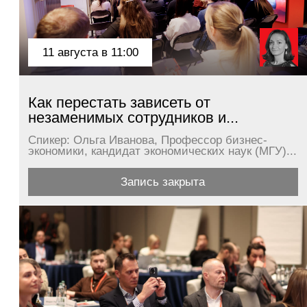
экономики, кандидат экономических наук (МГУ)...
разв
Запись закрыта
26 августа в 16:00
28
Управление конфликтом в команде:
Ком
как спорить, чтобы...
тра
Спикер: Алина Тер-Акопова, Executive-коуч,
Спик
кандидат психологических наук, бизнес-спикер...
теле
Подробнее