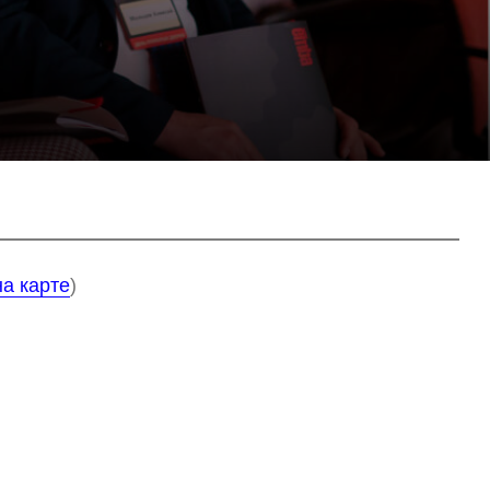
шев
неральный директор консалтинговой
та». Тренер-практик в области
 управленческой коммуникации,