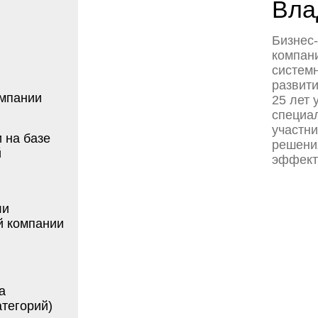
развития стратегич
и
25 лет управление б
специалистов. 4000
участников програм
зе
решения в бизнесе,
эффективность
ании
ий)
в