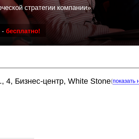
платно!
 Бизнес-центр, White Stone
(
показать на карте
)
Влад Аки
Бизнес-тренер и ге
компании «Сила Рос
системных решений,