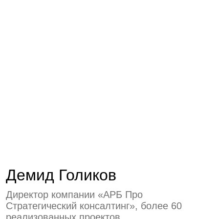
реализованных проектов
стратегического развития для устойчиво
развивающихся и трансформирующихся
бизнесов частных компаний и холдингов
Стоимость:
7 000 руб.
Купить билет
Также может
быть интересно