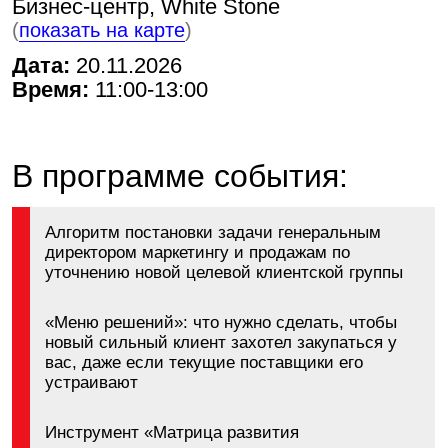
Алгоритм постановки задачи генеральным
директором маркетингу и продажам по
уточнению новой целевой клиентской группы
«Меню решений»: что нужно сделать, чтобы
новый сильный клиент захотел закупаться у
вас, даже если текущие поставщики его
устраивают
Инструмент «Матрица развития
предложения»: как понять, что и насколько
адаптировать в продукте, сервисе и
контрактных условиях
Практические выводы из проектов АРБ Про за
2022–2026 годы
Мастер-класс для собственников бизнеса, топ-
менеджеров и проектных лидеров, которые
хотят системно подойти к поиску новых
клиентов и выводу новых продуктов. Вместо
хаотичных попыток обновить ассортимент или
условия вы получите готовый алгоритм:
сначала найти платежеспособных и
стабильных клиентов, затем адаптировать под
них продукт с четкой ценностью. Разберем, как