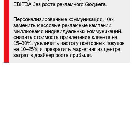
Сергей Чаплыгин
Основатель и CEO April Inc — компании,
разрабатывающей интерактивные видео-
платформы на базе ИИ и когнитивной
инженерии, помогающей бизнесу создавать
уникальные клиентские впечатления
и повышать продажи. Заместитель
генерального директора по инновационному
развитию и ИТ в АО «Паспорт
Промышленный Консалтинг»
(Госкорпорация Ростех), строю