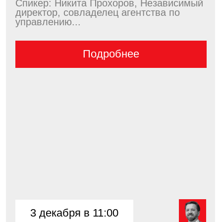
Москва, 4-ый Лесной пер.
Бизнес-центр, White Stone
Телефон
+7 999 772 07 70
Email
ESkriptsova@synergy.ru
Политика конфиденциальности
Договор-оферта