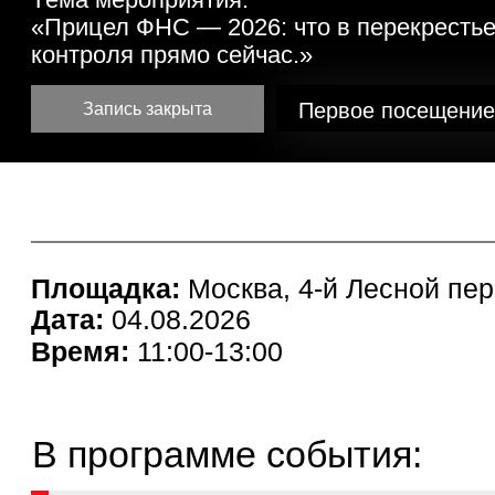
Первое посещение -
бес
Запись закрыта
Площадка:
Москва, 4-й Лесной пер., 4,
Дата:
04.08.2026
Время:
11:00-13:00
В программе события:
В каких зонах бизнеса налоговая ищет риски в перв
очередь. Обзор реальных приоритетов ФНС на осно
выступлений руководства и свежей практики.