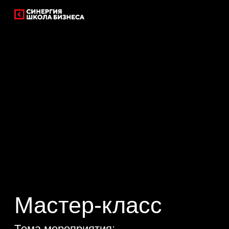
Мастер-класс
Тeма мероприятия:
«Прицел ФНС — 2026: что в перекрестье нало
контроля прямо сейчас.»