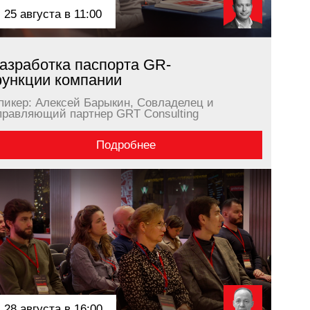
 16:00
ий GR для роста
 просить льготы...
ий Титов, Председатель
строрастущих технологических
Подробнее