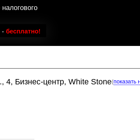
платно!
 Бизнес-центр, White Stone
(
показать на карте
)
Алексей С
ую
ве
Налоговый эксперт
со стажем юридичес