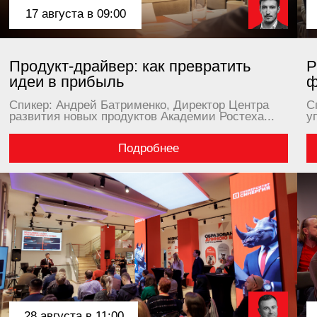
 августа в 11:00
28 августа в
плексная цифровая
Практическ
нсформация вашего бизнеса
бизнеса: не
ер: Сергей Нищев, Генеральный директор
Спикер: Дмитр
ком-компании, консультант по цифровой...
Ассоциации бы
компаний...
Подробнее