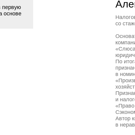
Основатель и генер
компаний ООО «ЮЦ
«Слюсарев и партн
юридической компани
По итогам рейтинга
признан одним из л
в номинациях: «Раз
«Производство и п
хозяйство» и «Стро
Признан лучшим в п
и налоговые споры»
«Право 300» за 2016
Сэкономил клиентам
Автор книги под на
в неравной схватке