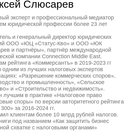
альный директор юридических
 «Статус‑Кво» и ООО «ЮК
ёры», партнёр международной
и Connection Middle East.
 «Коммерсантъ» в 2019‑2023 гг
учших налоговых экспертов
решение коммерческих споров»,
ромышленность», «Сельское
ительство и недвижимость».
рактике «Налоговое право
 по версии авторитетного рейтинга
‑2024 гг.
 более 10 млрд рублей налогов.
званием «Как защитить бизнес
 с налоговыми органами»
Запись закрыта