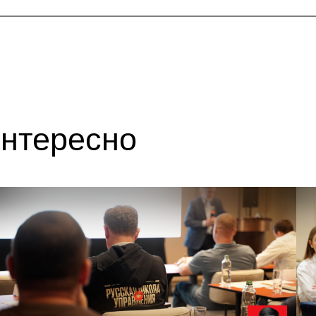
ересно
 августа в 09:00
25 августа в 
дукт-драйвер: как превратить
Разработка
и в прибыль
функции ко
ер: Андрей Батрименко, Директор Центра
Спикер: Алекс
ития новых продуктов Академии Ростеха...
управляющий п
Подробнее