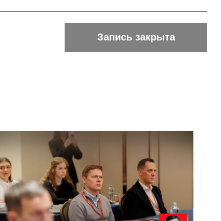
11:00
 паспорта GR-
мпании
ей Барыкин, Совладелец и
артнер GRT Consulting
Подробнее