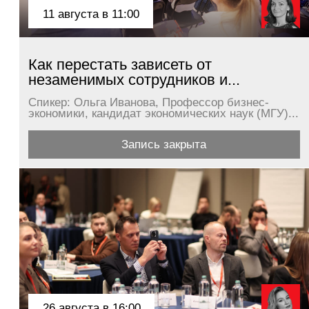
26 августа в 16:00
28
Управление конфликтом в команде:
Ком
как спорить, чтобы...
тра
Спикер: Алина Тер-Акопова, Executive-коуч,
Спик
кандидат психологических наук, бизнес-спикер...
теле
Подробнее