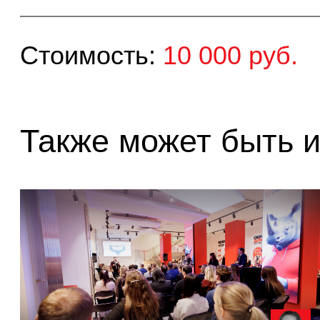
Также может быть инт
17
11 августа в 11:00
Как перестать зависеть от
Про
незаменимых сотрудников и...
иде
Спикер: Ольга Иванова, Профессор бизнес-
Спик
экономики, кандидат экономических наук (МГУ)...
разв
Запись закрыта