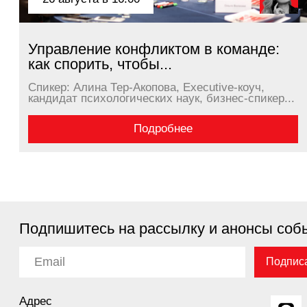
Подпишитесь на рассылку и анонсы событий
Подписаться
Адрес
Москва, 4-ый Лесной пер.
Бизнес-центр, White Stone
Телефон
+7 999 772 07 70
Email
ESkriptsova@synergy.ru
Политика конфид