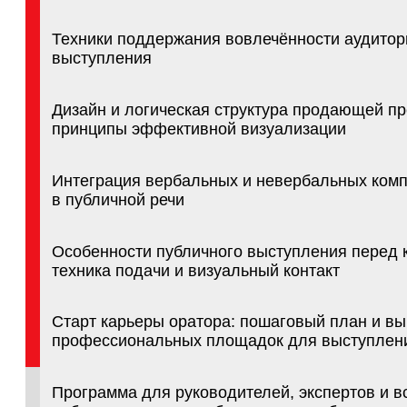
Интеграция вербальных и невербальных компонент
в публичной речи
Особенности публичного выступления перед камеро
техника подачи и визуальный контакт
Старт карьеры оратора: пошаговый план и выбор
профессиональных площадок для выступлений
Программа для руководителей, экспертов и всех, чь
работа связана с необходимостью убедительно
выступать перед аудиторией. Разберем, как
классифицировать выступления в зависимости от ц
усиливать самопрезентацию и формировать
запоминающийся имидж оратора. Вы освоите
практические техники преодоления страха, научите
структурировать подготовку, выстраивать архитекту
продающих выступлений и интегрировать вербальн
невербальные компоненты речи. Для тех, кто хочет
выступать ярко и уверенно.