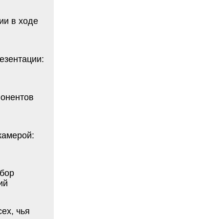
ов
й:
я
ели,
сь
ру
ые и