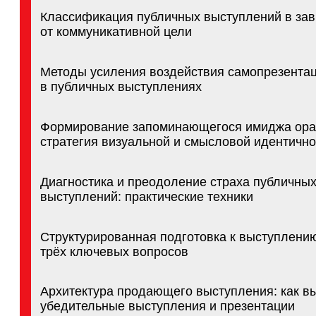
в публичных выступлениях
Формирование запоминающегося имиджа оратора:
стратегия визуальной и смысловой идентичности
Диагностика и преодоление страха публичных
выступлений: практические техники
Структурированная подготовка к выступлению: мет
трёх ключевых вопросов
Архитектура продающего выступления: как выстрои
убедительные выступления и презентации
Техники поддержания вовлечённости аудитории в х
выступления
Дизайн и логическая структура продающей презента
принципы эффективной визуализации