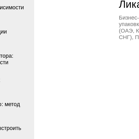
СНГ), Преподавате
од
ть
оде
ции: