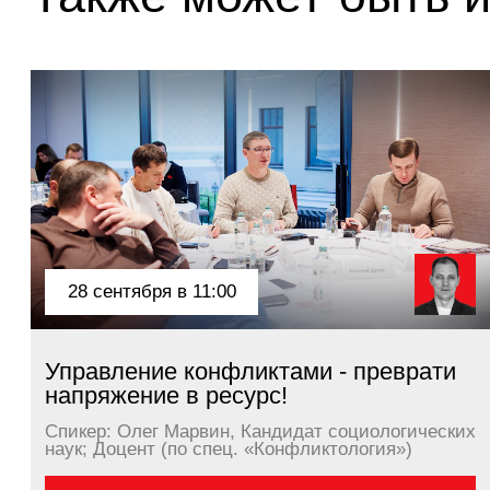
Управление конфликтами - преврати
напряжение в ресурс!
Спикер: Олег Марвин, Кандидат социологических
наук; Доцент (по спец. «Конфликтология»)
Подробнее
Подпишитесь на рассылку и анонсы событий
Подписаться
Адрес
Москва, 4-ый Лесной пер.
Бизнес-центр, White Stone
Телефон