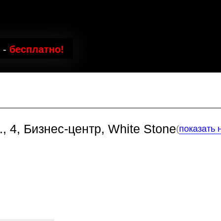
платно!
 Бизнес-центр, White Stone
(
показать на карте
)
Лика Леви
сти
Бизнес-тренер, эксп
упаковке бизнес-пр
(ОАЭ, Катар, Латинс