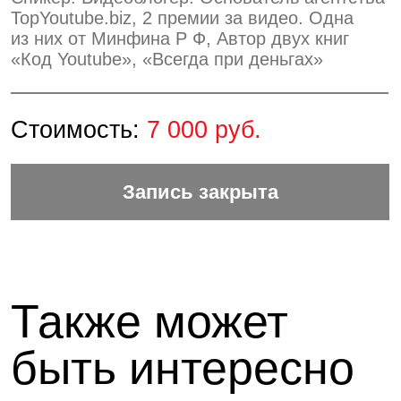
19 августа в 11:00
Дизайнер не нужен:
создаём продающие письма
своими руками
Спикер: Светлана Конобеева, Дизайнер
продукта «Конструктор писем Draft
Sendsay»