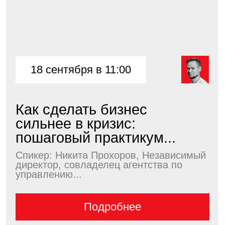
Спикер: Глеб Кащеев, Генеральный
директор омниканальной CDP Sendsay,
сооснователь...
Подробнее
Подпишитесь
на рассылку и анонсы
событий
Подписаться