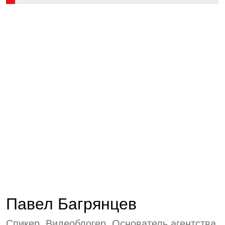
Павел Багрянцев
Спикер. Видеоблогер. Основатель агентства
TopYoutube.biz, 2 премии за видео. Одна
из них от Минфина Р Ф, Автор двух книг
«Код Youtube», «Всегда при деньгах»
Стоимость:
7 000 руб.
Запись закрыта
Также может
быть интересно