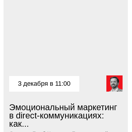
Адрес
Москва, 4-ый Лесной пер.
Бизнес-центр, White Stone
Телефон
+7 999 772 07 70
Email
ESkriptsova@synergy.ru
Политика конфиденциальности
Договор-оферта